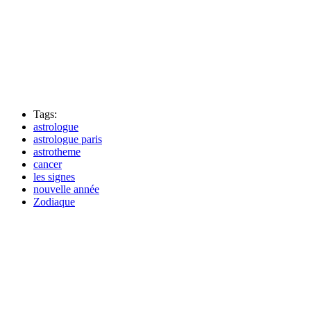
Tags:
astrologue
astrologue paris
astrotheme
cancer
les signes
nouvelle année
Zodiaque