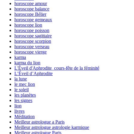
horoscope amour
horoscope balance
horoscope Bélier
horoscope gemeaux
horoscope lion
horoscope poisson
horoscope sagittaire
horoscope scorpion
horoscope verseau
horoscope vierge
karma
karma du lion
L'Éveil d'Aphrodite cours-fête de la féminité
L’Éveil d’Aphrodite
la lune
le mec lion
le soleil
les planètes
les signes
lion
livres
Méditation
Meilleur astrologue a Paris
Meilleur astrologue astrologie karmique
Meilleur astrologue Paris