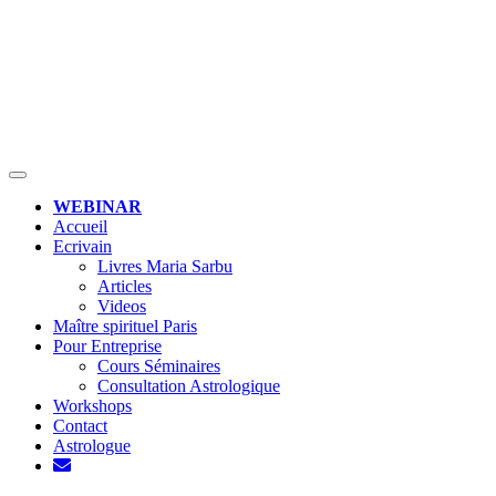
MENU
WEBINAR
Accueil
Ecrivain
Livres Maria Sarbu
Articles
Videos
Maître spirituel Paris
Pour Entreprise
Cours Séminaires
Consultation Astrologique
Workshops
Contact
Astrologue