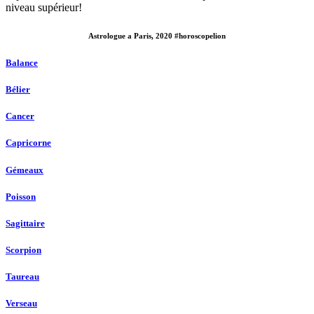
niveau supérieur!
Astrologue a Paris, 2020 #horoscopelion
Balance
Bélier
Cancer
Capricorne
Gémeaux
Poisson
Sagittaire
Scorpion
Taureau
Verseau