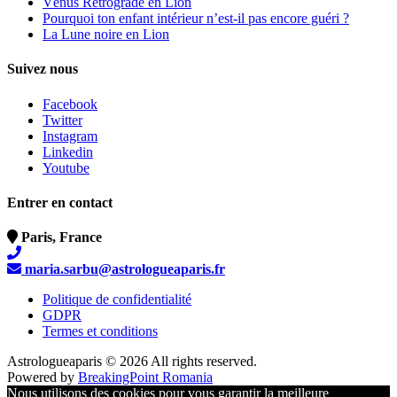
Vénus Rétrograde en Lion
Pourquoi ton enfant intérieur n’est-il pas encore guéri ?
La Lune noire en Lion
Suivez nous
Facebook
Twitter
Instagram
Linkedin
Youtube
Entrer en contact
Paris, France
maria.sarbu@astrologueaparis.fr
Politique de confidentialité
GDPR
Termes et conditions
Astrologueaparis
© 2026 All rights reserved.
Powered by
BreakingPoint Romania
Nous utilisons des cookies pour vous garantir la meilleure