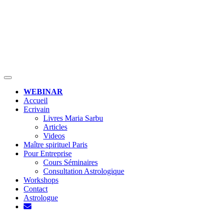
MENU
WEBINAR
Accueil
Ecrivain
Livres Maria Sarbu
Articles
Videos
Maître spirituel Paris
Pour Entreprise
Cours Séminaires
Consultation Astrologique
Workshops
Contact
Astrologue