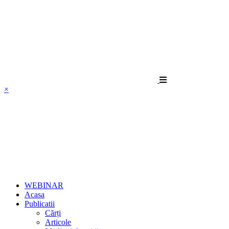
×
WEBINAR
Acasa
Publicatii
Cărți
Articole