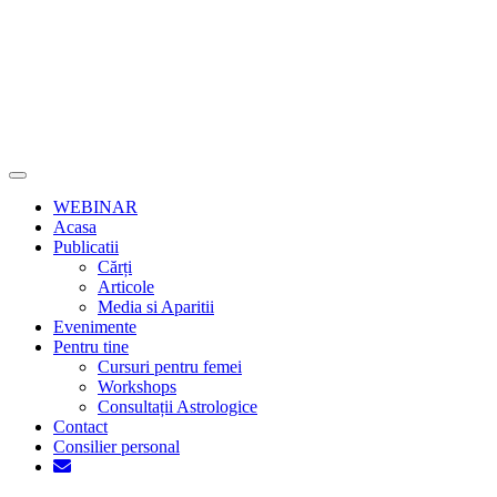
MENU
WEBINAR
Acasa
Publicatii
Cărți
Articole
Media si Aparitii
Evenimente
Pentru tine
Cursuri pentru femei
Workshops
Consultații Astrologice
Contact
Consilier personal